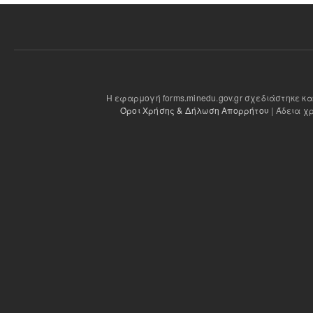
Η εφαρμογή forms.minedu.gov.gr σχεδιάστηκε κ
Όροι Χρήσης & Δήλωση Απορρήτου
| Άδεια χ