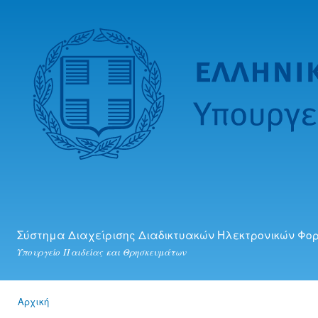
Πα
προ
κυ
πε
Σύστημα Διαχείρισης Διαδικτυακών Ηλεκτρονικών Φο
Υπουργείο Παιδείας και Θρησκευμάτων
Αρχική
Είστε εδώ