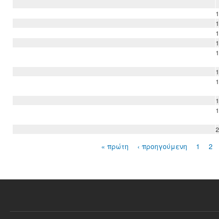
1
1
1
1
1
1
1
1
1
2
« πρώτη
‹ προηγούμενη
1
2
Σελίδες