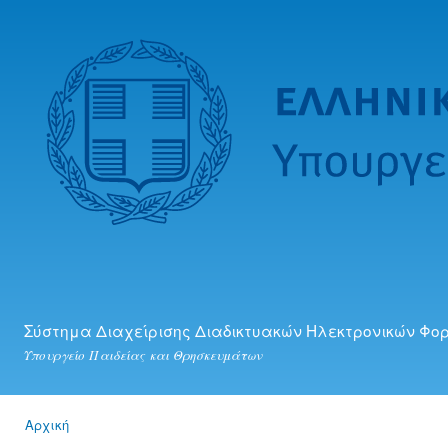
Πα
προ
κυ
πε
Σύστημα Διαχείρισης Διαδικτυακών Ηλεκτρονικών Φο
Υπουργείο Παιδείας και Θρησκευμάτων
Αρχική
Είστε εδώ