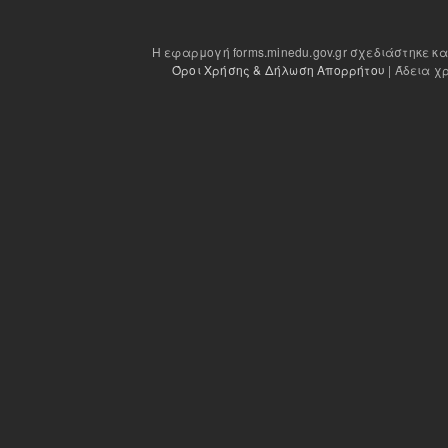
Η εφαρμογή forms.minedu.gov.gr σχεδιάστηκε κ
Όροι Χρήσης & Δήλωση Απορρήτου
| Άδεια χ