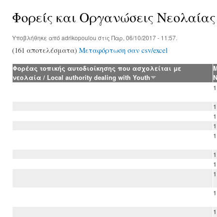
Φορείς και Οργανώσεις Νεολαίας
Υποβλήθηκε από
adrikopoulou
στις Παρ, 06/10/2017 - 11:57.
(161 αποτελέσματα)
Μεταφόρτωση σαν csv/excel
Φορέας τοπικής αυτοδιοίκησης που ασχολείται με
Μ
νεολαία / Local authority dealing with Youth
Ν
1
1
1
1
1
1
1
1
1
1