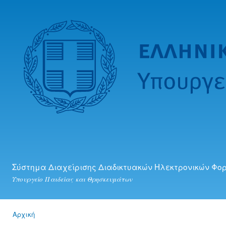
Πα
προ
κυ
πε
Σύστημα Διαχείρισης Διαδικτυακών Ηλεκτρονικών Φο
Υπουργείο Παιδείας και Θρησκευμάτων
Αρχική
Είστε εδώ