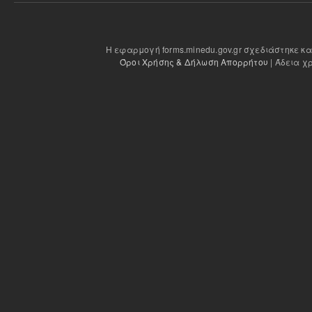
Η εφαρμογή forms.minedu.gov.gr σχεδιάστηκε κ
Όροι Χρήσης & Δήλωση Απορρήτου
| Άδεια χ