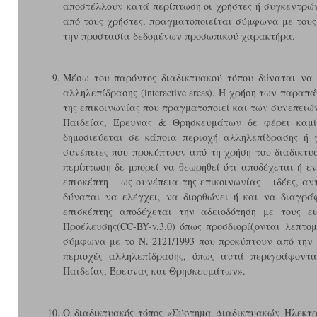
αποστέλλουν κατά περίπτωση οι χρήστες ή συγκεντρών
από τους χρήστες, πραγματοποιείται σύμφωνα με τους Ν.
την προστασία δεδομένων προσωπικού χαρακτήρα.
Μέσω του παρόντος διαδικτυακού τόπου δύναται να 
αλληλεπίδρασης (interactive areas). Η χρήση των παρα
της επικοινωνίας που πραγματοποιεί και των συνεπειώ
Παιδείας, Έρευνας & Θρησκευμάτων δε φέρει καμία
δημοσιεύεται σε κάποια περιοχή αλληλεπίδρασης ή γ
συνέπειες που προκύπτουν από τη χρήση του διαδικτ
περίπτωση δε μπορεί να θεωρηθεί ότι αποδέχεται ή εν
επισκέπτη – ως συνέπεια της επικοινωνίας – ιδέες, α
δύναται να ελέγχει, να διορθώνει ή και να διαγράφ
επισκέπτης αποδέχεται την αδειοδότηση με τους ει
Προέλευσης(CC-BY-v.3.0) όπως προσδιορίζονται λεπτ
σύμφωνα με το Ν. 2121/1993 που προκύπτουν από την 
περιοχές αλληλεπίδρασης, όπως αυτά περιγράφοντ
Παιδείας, Έρευνας και Θρησκευμάτων».
Ο διαδικτυακός τόπος «Σύστημα Διαδικτυακών Ηλεκτ