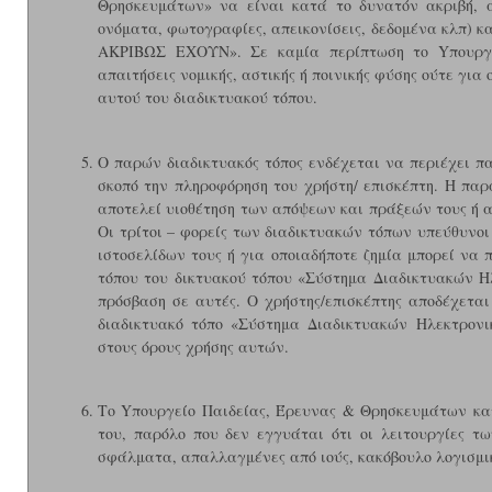
Θρησκευμάτων» να είναι κατά το δυνατόν ακριβή, αλ
ονόματα, φωτογραφίες, απεικονίσεις, δεδομένα κλπ) κ
ΑΚΡΙΒΩΣ ΕΧΟΥΝ». Σε καμία περίπτωση το Yπουργε
απαιτήσεις νομικής, αστικής ή ποινικής φύσης ούτε για 
αυτού του διαδικτυακού τόπου.
Ο παρών διαδικτυακός τόπος ενδέχεται να περιέχει πα
σκοπό την πληροφόρηση του χρήστη/ επισκέπτη. Η παρ
αποτελεί υιοθέτηση των απόψεων και πράξεών τους ή α
Οι τρίτοι – φορείς των διαδικτυακών τόπων υπεύθυνοι
ιστοσελίδων τους ή για οποιαδήποτε ζημία μπορεί να 
τόπου του δικτυακού τόπου «Σύστημα Διαδικτυακών 
πρόσβαση σε αυτές. Ο χρήστης/επισκέπτης αποδέχεται
διαδικτυακό τόπο «Σύστημα Διαδικτυακών Ηλεκτρονι
στους όρους χρήσης αυτών.
Το Yπουργείο Παιδείας, Έρευνας & Θρησκευμάτων κατ
του, παρόλο που δεν εγγυάται ότι οι λειτουργίες των
σφάλματα, απαλλαγμένες από ιούς, κακόβουλο λογισμικ