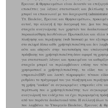
Έρευνας & Θρησκευμάτων είναι δυνατόν να επεξεργάζε
επισκέπτες για λόγους στατιστικούς και βελτίωσης
μπορεί να επικοινωνεί με τον διαχειριστή (administr
Υπ. Παιδείας, Έρευνας και Θρησκευμάτων», προκειμέ
αυτού, την αλλαγή ή την διαγραφή του. Δια του πα
στοιχεία αναγνώρισης των χρηστών του διαδικτυακού τ
παρακολούθηση διευθύνσεων Πρωτοκόλλου και άλλα π
πλοήγησης και περιήγησης (web browser) με τον εξυπηρε
στο σκληρό δίσκο κάθε χρήστη/επισκέπτη και δεν λαμ
ούτε και οδηγούν στην ταυτοποίηση του υπολογιστή
πρόσβασης του χρήστη/επισκέπτη όσον αφορά τη χρησιμ
για στατιστικούς λόγους και προκειμένου να καθορίζον
στοιχεία μπορεί να περιλαμβάνουν επίσης τον τύπο
χρησιμοποιεί ο χρήστης/επισκέπτης, το είδος του 
υπηρεσιών(ISP) και λοιπές πληροφορίες τέτοιου είδ
ρυθμίσει το πρόγραμμά του για πλοήγηση και περιήγηση 
τη χρήση “cookies” σε συγκεκριμένες υπηρεσίες είτε ν
περίπτωση που ο χρήστης/επισκέπτης των συγκεκριμέ
αναγνώρισή του ενδέχεται να έχει περιορισμένη πρόσβ
από τον παρόντα διαδικτυακό τόπο. Η συλλογή όλων 
που λαμβάνει το Yπουργείο Παιδείας, Έρευνας & Θρ