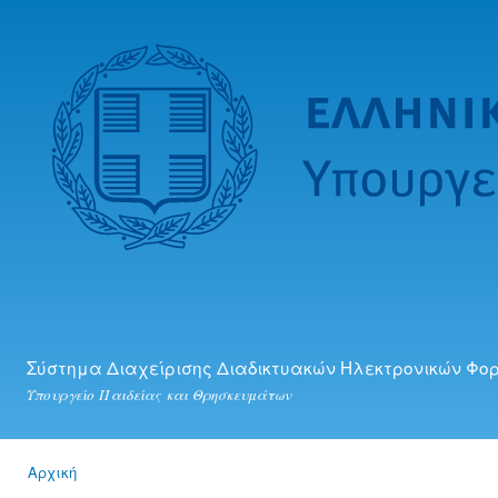
Πα
προ
κυ
πε
Σύστημα Διαχείρισης Διαδικτυακών Ηλεκτρονικών Φο
Υπουργείο Παιδείας και Θρησκευμάτων
Αρχική
Είστε εδώ