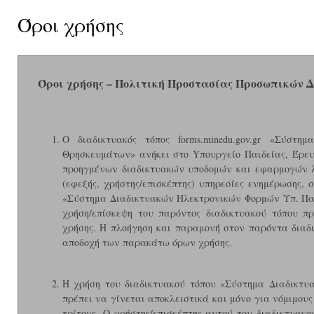
Όροι χρήσης
Όροι χρήσης – Πολιτική Προστασίας Προσωπικών 
Ο διαδικτυακός τόπος forms.minedu.gov.gr «Σύστ
Θρησκευμάτων» ανήκει στο Yπουργείο Παιδείας, Έρε
προηγμένων διαδικτυακών υποδομών και εφαρμογών λο
(εφεξής, χρήστης/επισκέπτης) υπηρεσίες ενημέρωσης,
«Σύστημα Διαδικτυακών Ηλεκτρονικών Φορμών Υπ. Παι
χρήση/επίσκεψη του παρόντος διαδικτυακού τόπου 
χρήσης. Η πλοήγηση και παραμονή στον παρόντα διαδ
αποδοχή των παρακάτω όρων χρήσης.
Η χρήση του διαδικτυακού τόπου «Σύστημα Διαδικτυ
πρέπει να γίνεται αποκλειστικά και μόνο για νόμιμους 
τρίτους. Ο χρήστης/επισκέπτης αυτού του διαδικτυακ