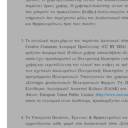
παρόντες όρους χρήσης. Ο χρήστης/επισκέπτης αυτού τ
που μπορούν να προκαλέσουν βλάβη ή δυσλειτουργία τ
υπηρεσιών που παρέχονται μέσω του διαδικτυακού τό
και Θρησκευμάτων» προς τους πολίτες.
Το συνολικό περιεχόμενο του παρόντος δικτυακού τόπο
Creative Commons Αναφορά Προέλευσης (CC BY SHA) ό
ορίζεται διαφορετικά. Η άδεια χρήσης οποιουδήποτε άλ
οποίο έχει προσδιοριστεί ως Πνευματική Ιδιοκτησία εν
χρήση και εκμετάλλευση του υλικού που ανήκει σε τρί
των σχετικών δικαιωμάτων Πνευματικής Ιδιοκτησίας γ
προγράμματα Ηλεκτρονικών Υπολογιστών που χρησιμοπ
«Σύστημα Διαδικτυακών Ηλεκτρονικών Φορμών Υπ. Π
Ελεύθερου Λογισμικού/ Ανοικτού Κώδικα (ΕΛ/ΑΚ) και ό
Άδειας European Union Public Licence (
http://www.osor.eu
οποία το λογισμικό είναι διαθέσιμο, προσδιορίζεται ειδ
Το Yπουργείο Παιδείας, Έρευνας & Θρησκευμάτων κατ
εμφανίζονται κάθε φορά στο διαδικτυακό τόπο «Σύ