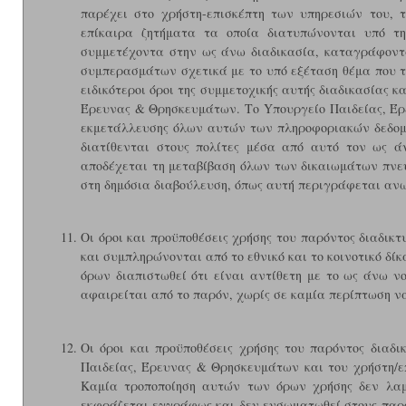
παρέχει στο χρήστη-επισκέπτη των υπηρεσιών του, τ
επίκαιρα ζητήματα τα οποία διατυπώνονται υπό τη
συμμετέχοντα στην ως άνω διαδικασία, καταγράφοντ
συμπερασμάτων σχετικά με το υπό εξέταση θέμα που τί
ειδικότεροι όροι της συμμετοχικής αυτής διαδικασίας 
Έρευνας & Θρησκευμάτων. Το Yπουργείο Παιδείας, Έρ
εκμετάλλευσης όλων αυτών των πληροφοριακών δεδομέ
διατίθενται στους πολίτες μέσα από αυτό τον ως άν
αποδέχεται τη μεταβίβαση όλων των δικαιωμάτων πνευμ
στη δημόσια διαβούλευση, όπως αυτή περιγράφεται αν
Οι όροι και προϋποθέσεις χρήσης του παρόντος διαδικ
και συμπληρώνονται από το εθνικό και το κοινοτικό δίκ
όρων διαπιστωθεί ότι είναι αντίθετη με το ως άνω νο
αφαιρείται από το παρόν, χωρίς σε καμία περίπτωση να
Οι όροι και προϋποθέσεις χρήσης του παρόντος διαδ
Παιδείας, Έρευνας & Θρησκευμάτων και του χρήστη/επ
Καμία τροποποίηση αυτών των όρων χρήσης δεν λαμ
εκφράζεται εγγράφως και δεν ενσωματωθεί στους παρόν