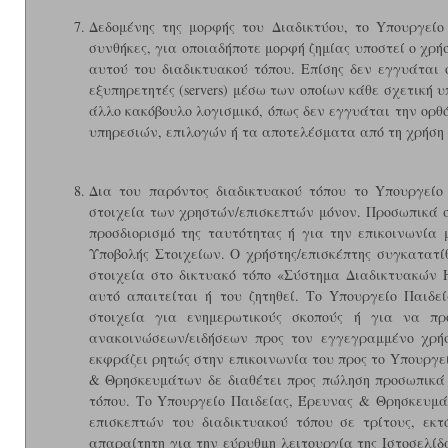
Δεδομένης της μορφής του Διαδικτύου, το Yπουργεί
συνθήκες, για οποιαδήποτε μορφή ζημίας υποστεί ο χρ
αυτού του διαδικτυακού τόπου. Επίσης δεν εγγυάται ό
εξυπηρετητές (servers) μέσω των οποίων κάθε σχετική υ
άλλο κακόβουλο λογισμικό, όπως δεν εγγυάται την ορθ
υπηρεσιών, επιλογών ή τα αποτελέσματα από τη χρήση 
Δια του παρόντος διαδικτυακού τόπου το Yπουργεί
στοιχεία των χρηστών/επισκεπτών μόνον. Προσωπικά σ
προσδιορισμό της ταυτότητας ή για την επικοινωνία 
Υποβολής Στοιχείων. Ο χρήστης/επισκέπτης συγκατατ
στοιχεία στο δικτυακό τόπο «Σύστημα Διαδικτυακών
αυτό απαιτείται ή του ζητηθεί. Το Yπουργείο Παιδ
στοιχεία για ενημερωτικούς σκοπούς ή για να πρ
ανακοινώσεων/ειδήσεων προς τον εγγεγραμμένο χρήστ
εκφράζει ρητώς στην επικοινωνία του προς το Yπουργε
& Θρησκευμάτων δε διαθέτει προς πώληση προσωπικά 
τόπου. Το Yπουργείο Παιδείας, Έρευνας & Θρησκευμά
επισκεπτών του διαδικτυακού τόπου σε τρίτους, εκ
απαραίτητη για την εύρυθμη λειτουργία της Ιστοσελίδ