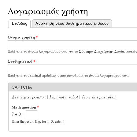
Λογαριασμός χρήστη
Είσοδος
(ενεργή καρτέλα)
Ανάκτηση νέου συνθηματικού εισόδου
Πρωτεύουσες
καρτέλες
Όνομα χρήστη
*
Εισάγετε το όνομα λογαριασμού σας για το Σύστημα Διαχείρισης Διαδικτυακώ
Συνθηματικό
*
Εισάγετε τον κωδικό πρόσβασης που συνοδεύει το όνομα λογαριασμού σας.
CAPTCHA
Δεν είμαι ρομπότ | I am not a robot | Je ne suis pas robot.
Math question
*
7 + 0 =
Enter the result. E.g. for 1+3, enter 4.