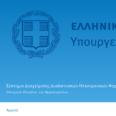
Πα
προ
κυ
πε
Σύστημα Διαχείρισης Διαδικτυακών Ηλεκτρονικών Φο
Υπουργείο Παιδείας και Θρησκευμάτων
Αρχική
Είστε εδώ