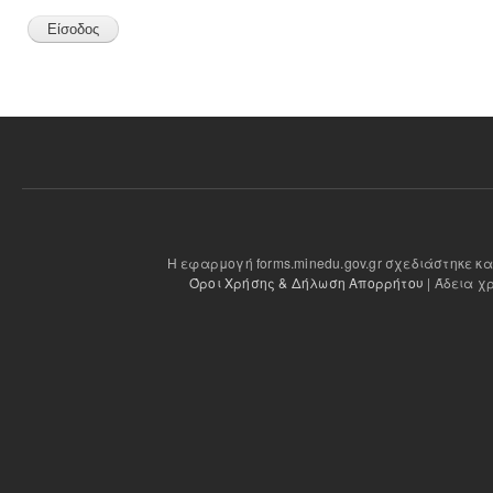
Η εφαρμογή forms.minedu.gov.gr σχεδιάστηκε κ
Όροι Χρήσης & Δήλωση Απορρήτου
| Άδεια χ